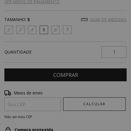
VER MEIOS DE PAGAMENTO
TAMANHO:
5
GUIA DE MEDIDAS
2
3
4
5
6
7
QUANTIDADE
Entregas para o CEP:
ALTERAR CEP
Meios de envio
CALCULAR
Não sei meu CEP
Compra protegida