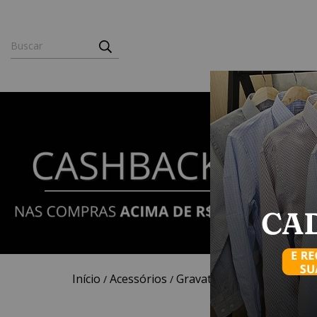
Início
Acessórios
Gravatas
Tradicional
/
/
/