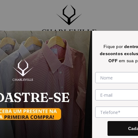
INICIO
ROUPAS
LOJA FÍSICA
ATACADO
Fique por
dentr
descontos exclu
OFF
em sua p
Cada