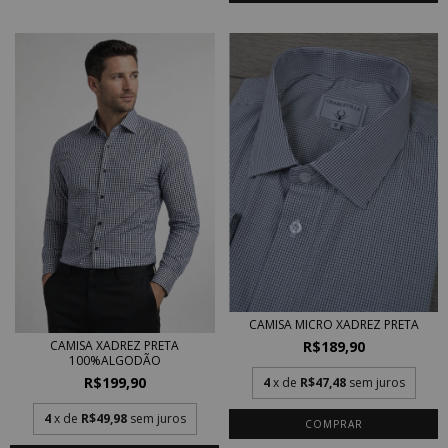
CAMISA MICRO XADREZ PRETA
R$189,90
CAMISA XADREZ PRETA
100%ALGODÃO
R$199,90
4
x de
R$47,48
sem juros
4
x de
R$49,98
sem juros
COMPRAR