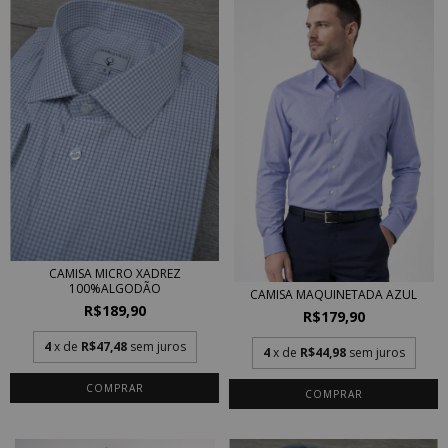
CAMISA MICRO XADREZ
100%ALGODÃO
CAMISA MAQUINETADA AZUL
R$189,90
R$179,90
4
x de
R$47,48
sem juros
4
x de
R$44,98
sem juros
COMPRAR
COMPRAR